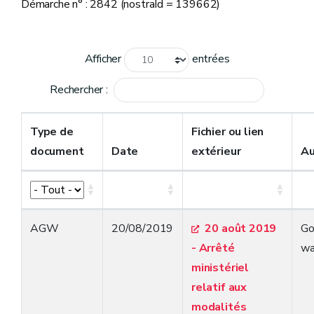
Démarche n° : 2842 (nostraId = 139662)
Afficher
entrées
Rechercher :
Type de
Fichier ou lien
document
Date
extérieur
Au
AGW
20/08/2019
20 août 2019
Go
- Arrêté
wa
ministériel
relatif aux
modalités