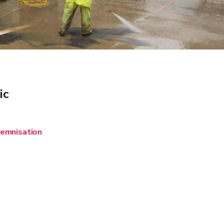
ic
demnisation