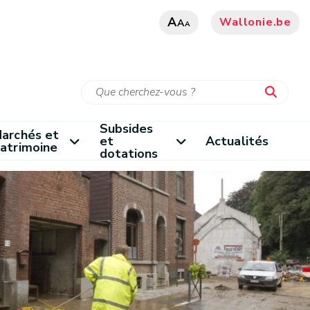
A
Wallonie.be
A
A
Subsides
archés et
et
Actualités
atrimoine
dotations