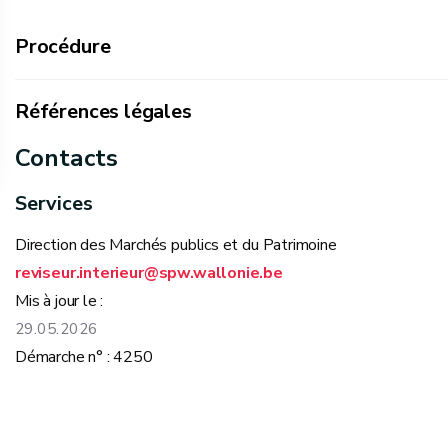
Procédure
Références légales
Contacts
Code wallon du Logement : article 152 quinquies
Services
29 février 2024 - Arrêté du Gouvernement wallon po
aux administrateurs publics, aux commissaires du Gou
Direction des Marchés publics et du Patrimoine
de droit public, pour les matières réglées en vertu de 
reviseur.interieur@spw.wallonie.be
29 février 2024 - Arrêté du Gouvernement wallon po
Mis à jour le :
aux administrateurs publics, aux commissaires du Gou
29.05.2026
de droit public
Démarche n° : 4250
30 avril 2009 - Décret relatif aux missions de contrô
des intercommunales et des sociétés de logement de 
dans l'attribution des marchés publics de réviseurs pa