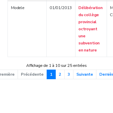
Modele
01/01/2013
Délibération
M
du collège
C
provincial
octroyant
une
subvention
en nature
Affichage de 1 à 10 sur 25 entrées
remière
Précédente
1
2
3
Suivante
Derniè