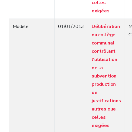
celles
exigées
Modele
01/01/2013
Délibération
M
du collège
C
communal
contrôlant
l'utilisation
de la
subvention -
production
de
justifications
autres que
celles
exigées