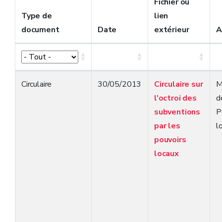
Fichier ou
Type de
lien
document
Date
extérieur
A
Circulaire
30/05/2013
Circulaire sur
M
l'octroi des
d
subventions
P
par les
l
pouvoirs
locaux