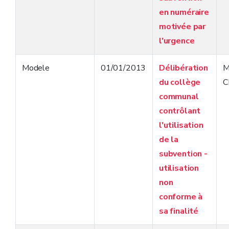
en numéraire
motivée par
l'urgence
Modele
01/01/2013
Délibération
M
du collège
C
communal
contrôlant
l'utilisation
de la
subvention -
utilisation
non
conforme à
sa finalité