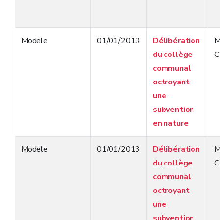
Modele
01/01/2013
Délibération
M
du collège
C
communal
octroyant
une
subvention
en nature
Modele
01/01/2013
Délibération
M
du collège
C
communal
octroyant
une
subvention