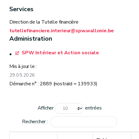
subventions par les pouvoirs locaux
Services
Code de la Démocratie locale et de la
Direction de la Tutelle financière
Décentralisation
tutellefinanciere.interieur@spw.wallonie.be
Loi organique des centres publics d'action
Administration
sociale
SPW Intérieur et Action sociale
Mis à jour le :
29.05.2026
Démarche n° : 2889 (nostraId = 139933)
Afficher
entrées
Rechercher :