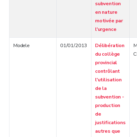
subvention
en nature
motivée par
l'urgence
Modele
01/01/2013
Délibération
M
du collège
C
provincial
contrôlant
l'utilisation
de la
subvention -
production
de
justifications
autres que