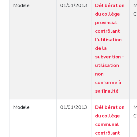
Modele
01/01/2013
Délibération
M
du collège
C
provincial
contrôlant
l'utilisation
de la
subvention -
utilisation
non
conforme à
sa finalité
Modele
01/01/2013
Délibération
M
du collège
C
communal
contrôlant