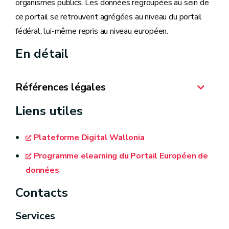
organismes publics. Les données regroupées au sein de
ce portail se retrouvent agrégées au niveau du portail
fédéral, lui-même repris au niveau européen.
En détail
Références légales
Liens utiles
30/07/2018 - Loi relative à la protection des
personnes physiques à l'égard des traitements
Plateforme Digital Wallonia
de données à caractère personnel
Programme elearning du Portail Européen de
27/04/2016 - Règlement relatif à la
données
protection des personnes physiques à l'égard
Contacts
du traitement des données à caractère
personnel et à la libre circulation de ces
Services
données (RGPD)