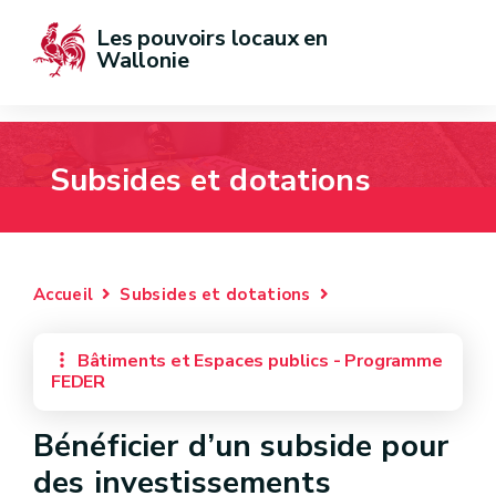
Les pouvoirs locaux en 
Wallonie
Subsides et dotations
Accueil
Subsides et dotations
Bâtiments et Espaces publics - Programme
FEDER
Bénéficier d’un subside pour
des investissements