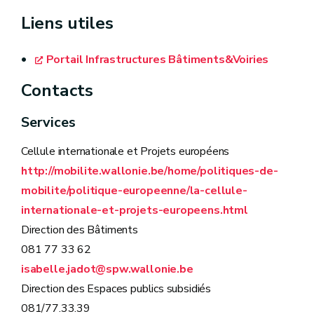
Liens utiles
Décision n° C(2014)8190 final de la
Commission européenne portant approbation
Portail Infrastructures Bâtiments&Voiries
de l’Accord de partenariat pour la Belgique
Contacts
Développement régional et cohésion -
Textes juridiques et fiches d'information
Services
Guide pratique de référence pour les porteurs
Cellule internationale et Projets européens
de projets, Appel à projet publics FEDER du 14
http://mobilite.wallonie.be/home/politiques-de-
mars au 15 mai 2014
mobilite/politique-europeenne/la-cellule-
« Bon à savoir » pour les futurs porteurs de
internationale-et-projets-europeens.html
projets publics FEDER 2021-2027
Direction des Bâtiments
Programme FEDER « Wallonie 2021-2027 »
081 77 33 62
(version provisoire)
isabelle.jadot@spw.wallonie.be
Direction des Espaces publics subsidiés
Complément de programmation FEDER 2021-
081/77.33.39
2027 « Programme FEDER Wallonie 2021-