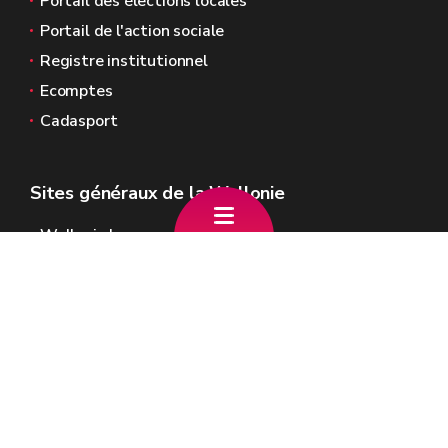
Portail des élections locales
Portail de l'action sociale
Registre institutionnel
Ecomptes
Cadasport
Sites généraux de la Wallonie
Wallonie.be
Gouvernement wallon
Service public de Wallonie
Wallex
Géoportail
Jobs