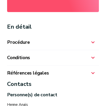
En détail
Procédure
Conditions
Références légales
Contacts
Code wallon du Logement : article 152
quinquies
Personne(s) de contact
29 février 2024 - Arrêté du Gouvernement
Henne Anaïs