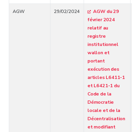
administrative
AGW
29 février 2024 - Arrêté du Gouvernement
29/02/2024
AGW du 29
wallon relatif au registre institutionnel wallon
février 2024
et portant exécution des articles L6411-1 et
relatif au
L6421-1 du Code de la Démocratie locale et de
registre
la Décentralisation et modifiant l'arrêté du
institutionnel
Gouvernement wallon du 9 décembre 2010
wallon et
portant exécution du décret du 30 avril 2009
portant
relatif aux missions de contrôle des réviseurs
exécution des
au sein des organismes d'intérêt public, des
articles L6411-1
intercommunales et des sociétés de logement
et L6421-1 du
de service public et au renforcement de la
Code de la
transparence dans l'attribution des marchés
Démocratie
publics de réviseurs par un pouvoir adjudicateur
locale et de la
wallon et modifiant certaines dispositions du
Décentralisation
décret du 12 février 2004 relatif aux
et modifiant