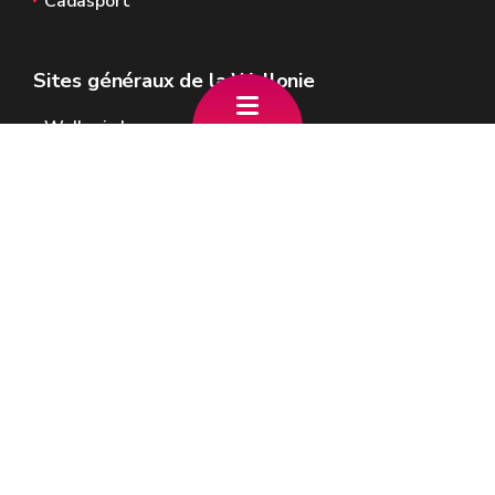
Cadasport
Sites généraux de la Wallonie
Wallonie.be
Gouvernement wallon
Service public de Wallonie
Wallex
Géoportail
Jobs
Nous contacter
SPW Intérieur