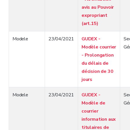
durable
).
avis au Pouvoir
expropriant
(art.15)
Modele
23/04/2021
GUDEX -
Sec
Modèle courrier
Gé
- Prolongation
du délais de
décision de 30
jours
Modele
23/04/2021
GUDEX -
Sec
Modèle de
Gé
courrier
information aux
titulaires de