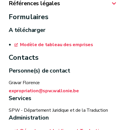
Références légales
Formulaires
Premier Protocole additionnel à la Convention
européenne des droits de l'homme, article 1er
A télécharger
Constitution belge, article 16
Modèle de tableau des emprises
Décret du 22 novembre 2018 relatif à la
Contacts
procédure d'expropriation
Arrêté du Gouvernement wallon du 17 janvier
Personne(s) de contact
2019 portant exécution du décret du 22
Gravar Florence
novembre 2018 relatif à la procédure
expropriation@spw.wallonie.be
communes
code du
d'expropriation
Services
Développement territorial
décret
Circulaire du 23 juillet 2019 relative à la
relatif à la voirie communale
phase administrative de la procédure
SPW - Département Juridique et de la Traduction
décret sur les carrières
Administration
d’expropriation
d
écret relatif à l'organisation du marché
Circulaire du 19 mars 2021 relative à la phase