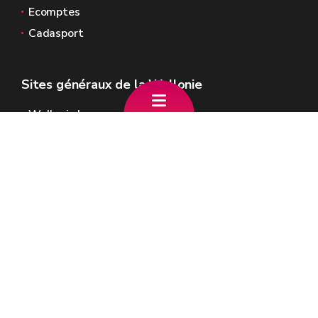
Ecomptes
Cadasport
Sites généraux de la Wallonie
Wallonie.be
Gouvernement wallon
Service public de Wallonie
Wallex
Géoportail
Jobs
Nous contacter
SPW Intérieur