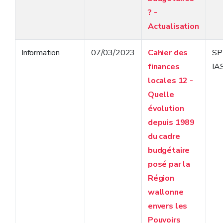
? -
Actualisation
Information
07/03/2023
Cahier des
S
finances
IA
locales 12 -
Quelle
évolution
depuis 1989
du cadre
budgétaire
posé par la
Région
wallonne
envers les
Pouvoirs