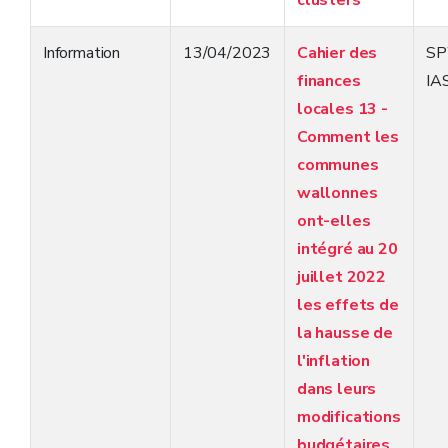
clusters
Information
13/04/2023
Cahier des
S
finances
IA
locales 13 -
Comment les
communes
wallonnes
ont-elles
intégré au 20
juillet 2022
les effets de
la hausse de
l'inflation
dans leurs
modifications
budgétaires