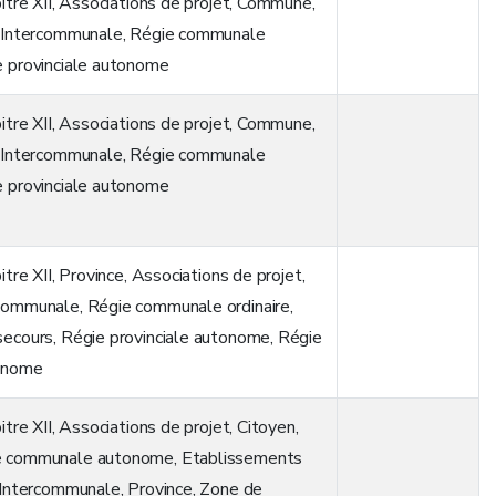
itre XII
,
Associations de projet
,
Commune
,
,
Intercommunale
,
Régie communale
 provinciale autonome
itre XII
,
Associations de projet
,
Commune
,
,
Intercommunale
,
Régie communale
 provinciale autonome
itre XII
,
Province
,
Associations de projet
,
rcommunale
,
Régie communale ordinaire
,
secours
,
Régie provinciale autonome
,
Régie
onome
itre XII
,
Associations de projet
,
Citoyen
,
e communale autonome
,
Etablissements
Intercommunale
,
Province
,
Zone de