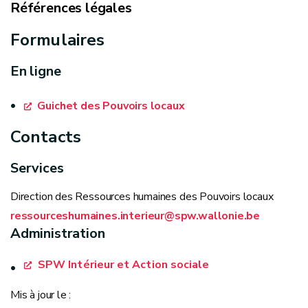
Références légales
Formulaires
Réforme de la fonction publique locale - Circulaire 
publique locale et provinciale
En ligne
Fonction publique locale - Adopter les nouvelles for
Guichet des Pouvoirs locaux
télétravail régulier et/ou le télétravail occasionnel
Contacts
Code de la Démocratie locale et de la Décentralisa
Loi organique des centres publics d'action sociale
Services
Arrêté ministériel relatif à la transmission électron
Direction des Ressources humaines des Pouvoirs locaux
ressourceshumaines.interieur@spw.wallonie.be
Administration
SPW Intérieur et Action sociale
Mis à jour le :