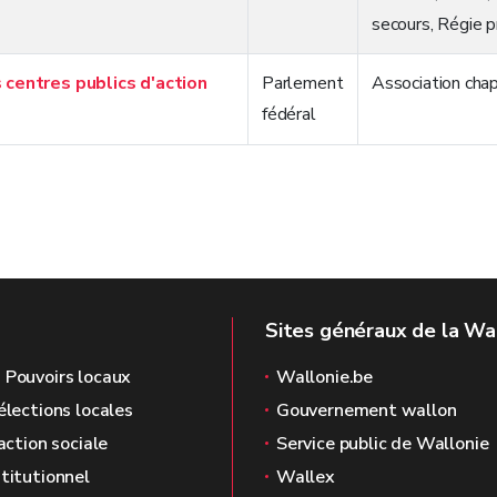
secours
,
Régie p
 centres publics d'action
Parlement
Association chap
fédéral
Sites généraux de la Wa
 Pouvoirs locaux
Wallonie.be
élections locales
Gouvernement wallon
'action sociale
Service public de Wallonie
stitutionnel
Wallex