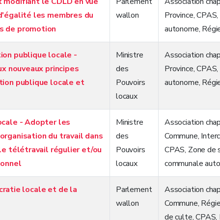
t modifiant le CDLD en vue
Parlement
Association chap
d'égalité les membres du
wallon
Province
,
CPAS
s de promotion
autonome
,
Régie
ion publique locale -
Ministre
Association chap
aux nouveaux principes
des
Province
,
CPAS
tion publique locale et
Pouvoirs
autonome
,
Régie
locaux
ocale - Adopter les
Ministre
Association chap
organisation du travail dans
des
Commune
,
Inte
le télétravail régulier et/ou
Pouvoirs
CPAS
,
Zone de 
ionnel
locaux
communale aut
atie locale et de la
Parlement
Association chap
wallon
Commune
,
Régi
de culte
,
CPAS
,