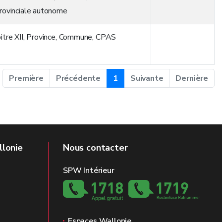
rovinciale autonome
itre XII
,
Province
,
Commune
,
CPAS
Première
Précédente
1
Suivante
Dernière
llonie
Nous contacter
SPW Intérieur
Espaces Wallonie