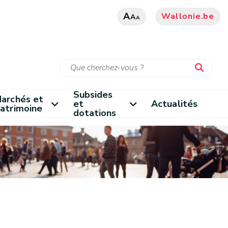
A
Wallonie.be
A
A
Subsides
archés et
et
Actualités
atrimoine
dotations