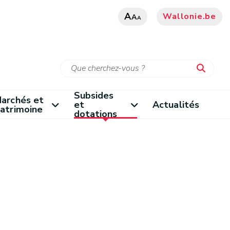
A
Wallonie.be
A
A
Subsides
archés et
et
Actualités
atrimoine
dotations