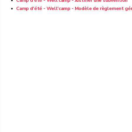
Camp d'été - Well'camp - Justifier une subvention
Camp d'été - Well'camp - Modèle de règlement gén